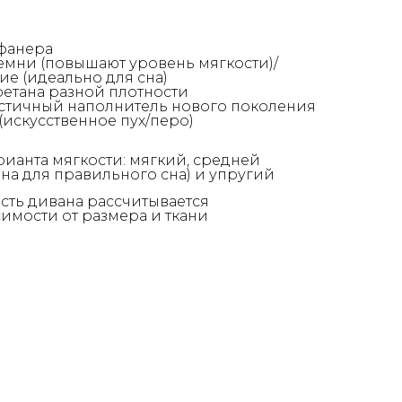
 фанера
емни (повышают уровень мягкости)/
е (идеально для сна)
етана разной плотности
астичный наполнитель нового поколения
(искусственное пух/перо)
рианта мягкости: мягкий, средней
на для правильного сна) и упругий
сть дивана рассчитывается
имости от размера и ткани