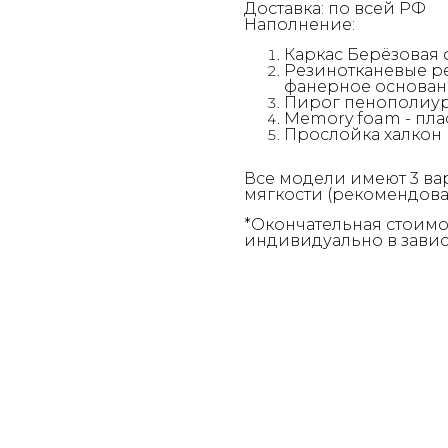
Доставка: по всей РФ
Наполнение:
Каркас Берёзовая
Резинотканевые р
фанерное основани
Пирог пенополиур
Memory foam - пл
Прослойка халкон 
Все модели имеют 3 ва
мягкости (рекомендова
*Окончательная стоимо
индивидуально в завис