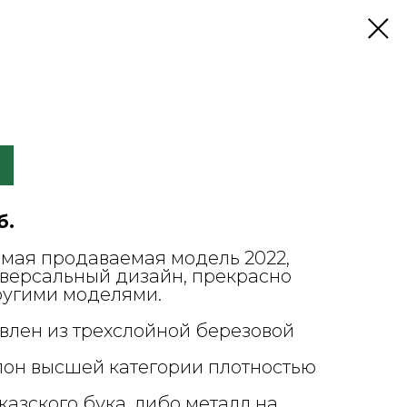
б.
амая продаваемая модель 2022,
иверсальный дизайн, прекрасно
ругими моделями.
овлен из трехслойной березовой
лон высшей категории плотностью
казского бука, либо металл на