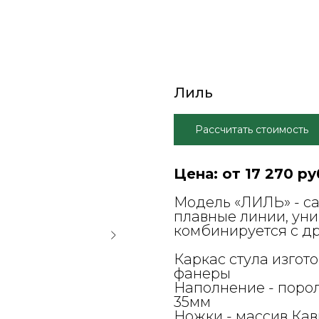
Лиль
Рассчитать стоимость
Цена: от 17 270 ру
Модель «ЛИЛЬ» - с
плавные линии, ун
комбинируется с д
Каркас стула изгот
фанеры
Наполнение - поро
35мм
Ножки - массив Кав