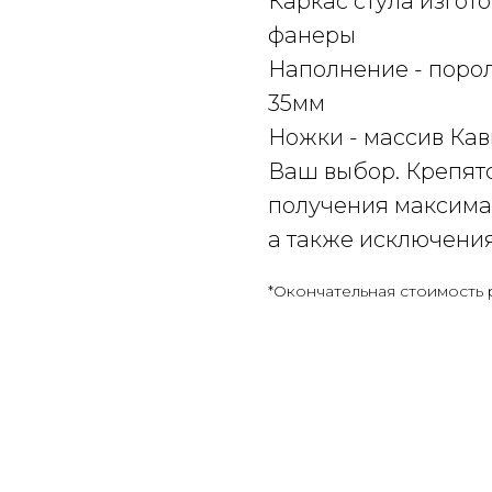
Каркас стула изгот
фанеры
Наполнение - поро
35мм
Ножки - массив Кав
Ваш выбор. Крепятс
получения максима
а также исключени
*Окончательная стоимость 